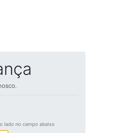
ança
nosco.
ao lado no campo abaixo