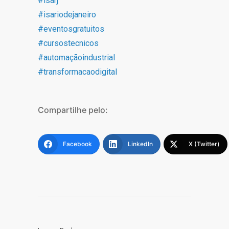
#
isarj
#
isariodejaneiro
#
eventosgratuitos
#
cursostecnicos
#
automaçãoindustrial
#
transformacaodigital
Compartilhe pelo:
Facebook
LinkedIn
X (Twitter)