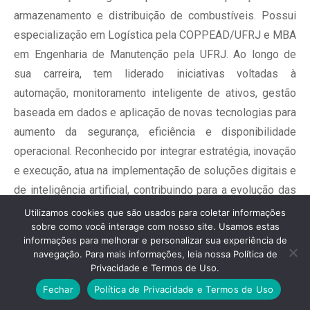
armazenamento e distribuição de combustíveis. Possui
especialização em Logística pela COPPEAD/UFRJ e MBA
em Engenharia de Manutenção pela UFRJ. Ao longo de
sua carreira, tem liderado iniciativas voltadas à
automação, monitoramento inteligente de ativos, gestão
baseada em dados e aplicação de novas tecnologias para
aumento da segurança, eficiência e disponibilidade
operacional. Reconhecido por integrar estratégia, inovação
e execução, atua na implementação de soluções digitais e
de inteligência artificial, contribuindo para a evolução das
operações logísticas e industriais do setor de energia e
Utilizamos cookies que são usados para coletar informações
sobre como você interage com nosso site. Usamos estas
para a construção das bases de combustíveis do futuro.
informações para melhorar e personalizar sua experiência de
navegação. Para mais informações, leia nossa Política de
Privacidade e Termos de Uso.
Fechar
Política de Privacidade e Termos de Uso