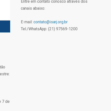
Entre em contato conosco através dos
canais abaixo:
E-mail:
contato@isarj.org.br
Tel./WhatsApp: (21) 97569-1200
tão
stre:
e 7 de