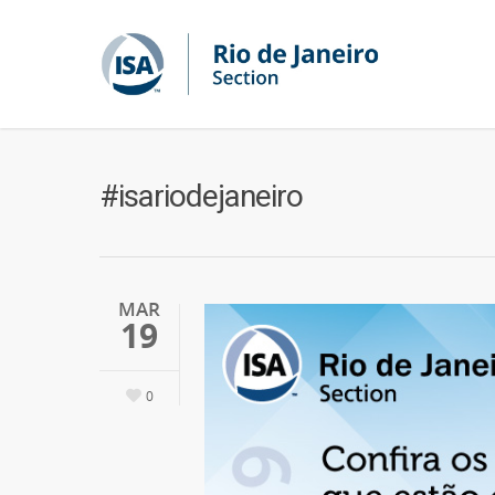
#isariodejaneiro
MAR
19
0