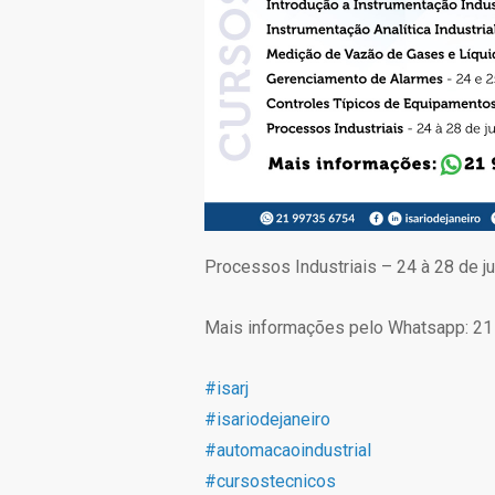
Processos Industriais – 24 à 28 de j
Mais informações pelo Whatsapp: 21
#
isarj
#
isariodejaneiro
#
automacaoindustrial
#
cursostecnicos