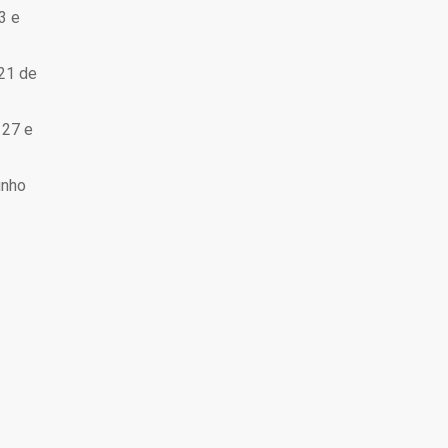
3 e
 21 de
 27 e
unho