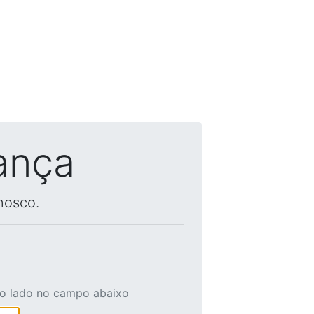
ança
nosco.
ao lado no campo abaixo